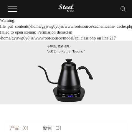
Warning:
file_put_contents(/home/gyjswg0y8jis/wwwroot/source/cache/license_cache.ph
failed to open stream: Permission denied in
/home/gyjswg0y8jis/wwwroot/source/model/api.class.php on line 217
产品（0）
新闻（3）